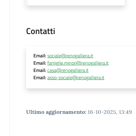
Contatti
Email
:
sociale@renogalliera.it
Email
:
famiglie.minori@renogalliera.it
Email
:
casa@renogalliera.it
Email
:
asso-sociale@renogalliera.it
Ultimo aggiornamento
:
16-10-2025, 13:49