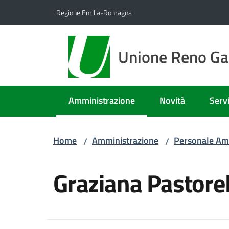
Vai al contenuto
Vai alla navigazione
Vai al footer
Regione Emilia-Romagna
Unione Reno Gal
Amministrazione
Novità
Servi
Menu selezionato
Home
Amministrazione
Personale Am
/
/
Salta al contenuto
Graziana Pastorel