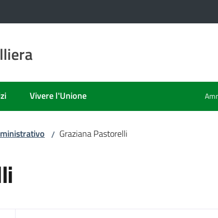
liera
zi
Vivere l'Unione
Amm
ministrativo
Graziana Pastorelli
/
li