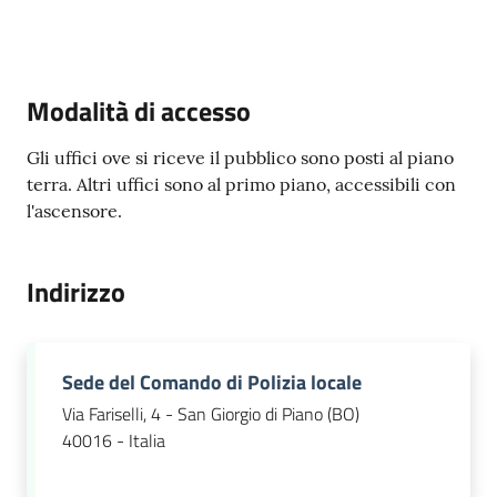
Amministrazione
Modalità di accesso
trasparente
Gli uffici ove si riceve il pubblico sono posti al piano
Tutti
terra. Altri uffici sono al primo piano, accessibili con
gli
l'ascensore.
argomenti...
Indirizzo
Seguici
su
Sede del Comando di Polizia locale
Via Fariselli, 4 - San Giorgio di Piano (BO)
40016 - Italia