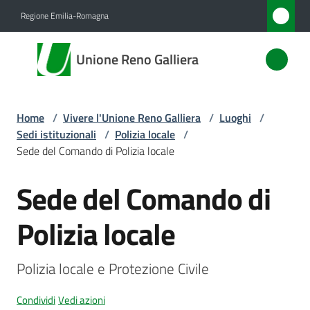
Vai al contenuto
Vai alla navigazione
Vai al footer
Regione Emilia-Romagna
Unione
Unione Reno Galliera
Reno
Galliera
Home
/
Vivere l'Unione Reno Galliera
/
Luoghi
/
Sedi istituzionali
/
Polizia locale
/
Amministrazione
Sede del Comando di Polizia locale
Sede del Comando di
Novità
Salta al contenuto
Polizia locale
Servizi
Vivere
Polizia locale e Protezione Civile
l'Unione
Menu selezionato
Condividi
Vedi azioni