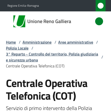
Vai al contenuto
Vai alla navigazione
Vai al footer
Regione Emilia-Romagna
Unione
Unione Reno Galliera
Reno
Galliera
Home
/
Amministrazione
/
Aree amministrative
/
Polizia Locale
/
Amministrazione
3° Reparto - Controllo del territorio, Polizia giudiziaria
/
Menu selezionato
e sicurezza urbana
Centrale Operativa Telefonica (COT)
Novità
Centrale Operativa
Salta al contenuto
Servizi
Telefonica (COT)
Vivere
l'Unione
Servizio di primo intervento della Polizia 