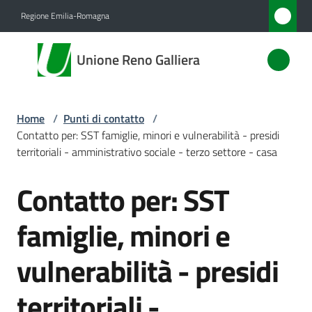
Vai al contenuto
Vai alla navigazione
Vai al footer
Regione Emilia-Romagna
Unione
Unione Reno Galliera
Reno
Galliera
Home
/
Punti di contatto
/
Contatto per: SST famiglie, minori e vulnerabilità - presidi
Amministrazione
territoriali - amministrativo sociale - terzo settore - casa
Contatto per: SST
Novità
Salta al contenuto
famiglie, minori e
Servizi
vulnerabilità - presidi
Vivere
l'Unione
territoriali -