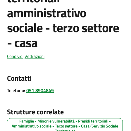
amministrativo
sociale - terzo settore
Amministrazione
trasparente
- casa
Tutti
gli
Condividi
Vedi azioni
argomenti...
Contatti
Seguici
Telefono
:
051 8904849
su
Strutture correlate
Famiglie - Minori e vulnerabilità - Presidi territoriali -
Amministrativo sociale - Terzo settore - Casa (Servizio Sociale
Territoriale)