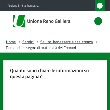
Vai al contenuto
Vai alla navigazione
Vai al footer
Regione Emilia-Romagna
Unione
Unione Reno Galliera
Reno
Galliera
Home
/
Servizi
/
Salute, benessere e assistenza
/
Domanda assegno di maternità dei Comuni
Amministrazione
Novità
Quanto sono chiare le informazioni su
questa pagina?
Servizi
Menu selezionato
Valuta da 1 a 5 stelle
Vivere
l'Unione