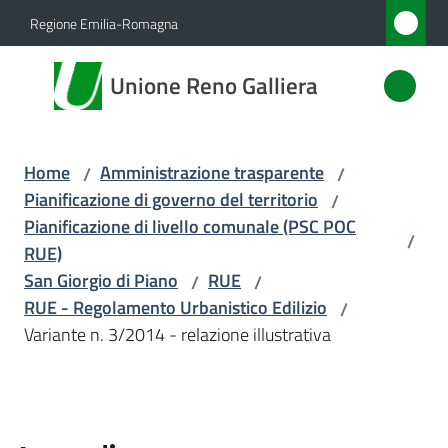
Vai al contenuto
Vai alla navigazione
Vai al footer
Regione Emilia-Romagna
Unione
Unione Reno Galliera
Reno
Galliera
Home
Amministrazione trasparente
/
/
Pianificazione di governo del territorio
/
Amministrazione
Pianificazione di livello comunale (PSC POC
/
Menu selezionato
RUE)
Novità
San Giorgio di Piano
RUE
/
/
RUE - Regolamento Urbanistico Edilizio
/
Servizi
Variante n. 3/2014 - relazione illustrativa
Vivere
l'Unione