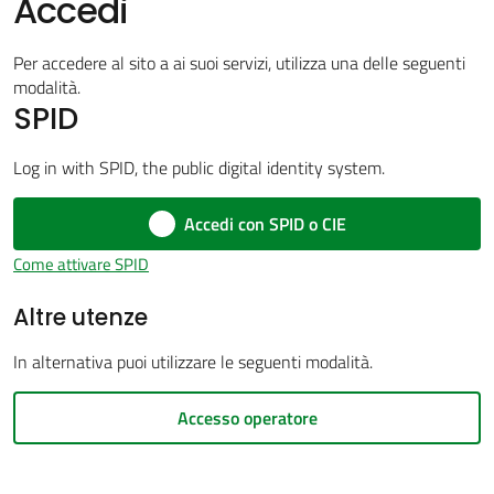
Accedi
Per accedere al sito a ai suoi servizi, utilizza una delle seguenti
modalità.
Amministrazione
SPID
trasparente
Menu selezionato
Log in with SPID, the public digital identity system.
Tutti
Accedi con SPID o CIE
gli
argomenti...
Come attivare SPID
Altre utenze
Seguici
In alternativa puoi utilizzare le seguenti modalità.
su
Accesso operatore