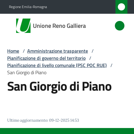
Vai al contenuto
Vai alla navigazione
Vai al footer
Regione Emilia-Romagna
Unione
Unione Reno Galliera
Reno
Galliera
Home
/
Amministrazione trasparente
/
Pianificazione di governo del territorio
/
Amministrazione
Pianificazione di livello comunale (PSC POC RUE)
/
Menu selezionato
San Giorgio di Piano
San Giorgio di Piano
Novità
Servizi
Vivere
l'Unione
Ultimo aggiornamento
:
09-12-2025 14:53