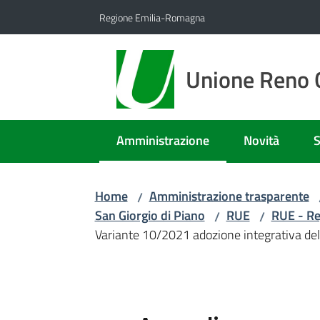
Vai al contenuto
Vai alla navigazione
Vai al footer
Regione Emilia-Romagna
Unione Reno G
Amministrazione
Novità
S
Menu selezionato
Home
Amministrazione trasparente
/
San Giorgio di Piano
RUE
RUE - Re
/
/
Variante 10/2021 adozione integrativa dell