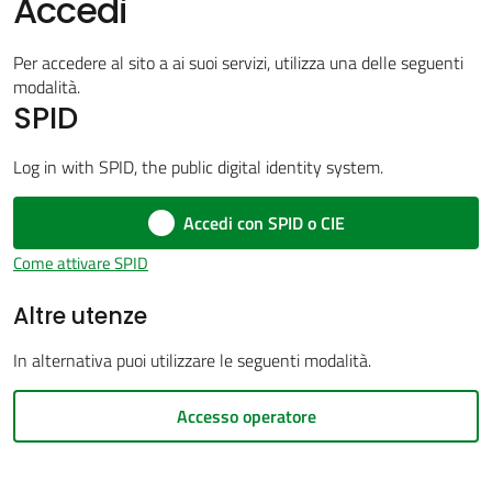
Accedi
Per accedere al sito a ai suoi servizi, utilizza una delle seguenti
modalità.
Amministrazione
SPID
trasparente
Menu selezionato
Log in with SPID, the public digital identity system.
Tutti
Accedi con SPID o CIE
gli
argomenti...
Come attivare SPID
Altre utenze
Seguici
In alternativa puoi utilizzare le seguenti modalità.
su
Accesso operatore