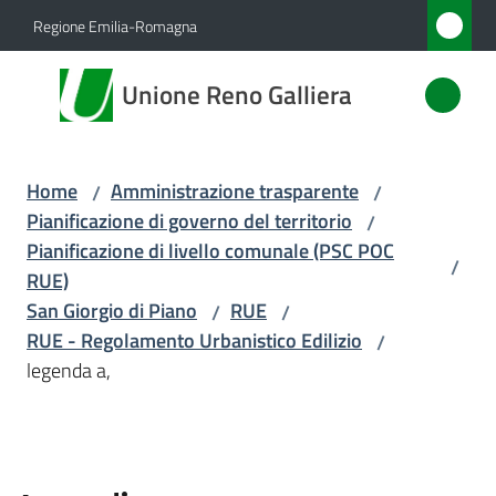
Vai al contenuto
Vai alla navigazione
Vai al footer
Regione Emilia-Romagna
Unione
Unione Reno Galliera
Reno
Galliera
Home
Amministrazione trasparente
/
/
Pianificazione di governo del territorio
/
Amministrazione
Pianificazione di livello comunale (PSC POC
/
Menu selezionato
RUE)
Novità
San Giorgio di Piano
RUE
/
/
RUE - Regolamento Urbanistico Edilizio
/
Servizi
legenda a,
Vivere
l'Unione