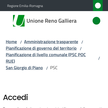
Vai al contenuto
Vai alla navigazione
Vai al footer
Regione Emilia-Romagna
Unione
Unione Reno Galliera
Reno
Galliera
Home
Amministrazione trasparente
/
/
Pianificazione di governo del territorio
/
Amministrazione
Pianificazione di livello comunale (PSC POC
/
Menu selezionato
RUE)
Novità
San Giorgio di Piano
PSC
/
Servizi
Vivere
Accedi
l'Unione