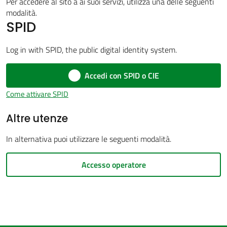
Per accedere al sito a ai suoi servizi, utilizza una delle seguenti
modalità.
SPID
Amministrazione
Log in with SPID, the public digital identity system.
trasparente
Menu selezionato
Accedi con SPID o CIE
Tutti
Come attivare SPID
gli
Altre utenze
argomenti...
In alternativa puoi utilizzare le seguenti modalità.
Seguici
Accesso operatore
su