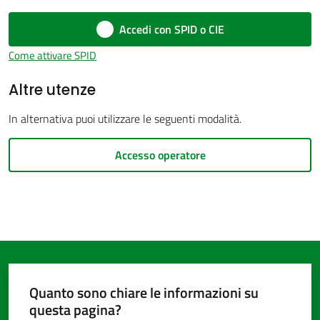
Accedi con SPID o CIE
Come attivare SPID
Amministrazione
Altre utenze
trasparente
In alternativa puoi utilizzare le seguenti modalità.
Tutti
gli
Accesso operatore
argomenti...
Seguici
su
Quanto sono chiare le informazioni su
questa pagina?