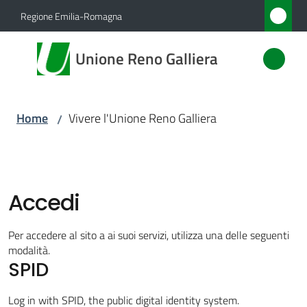
Vai al contenuto
Vai alla navigazione
Vai al footer
Regione Emilia-Romagna
Unione
Unione Reno Galliera
Reno
Galliera
Home
Vivere l'Unione Reno Galliera
/
Amministrazione
Novità
Accedi
Servizi
Per accedere al sito a ai suoi servizi, utilizza una delle seguenti
modalità.
SPID
Vivere
l'Unione
Log in with SPID, the public digital identity system.
Menu selezionato