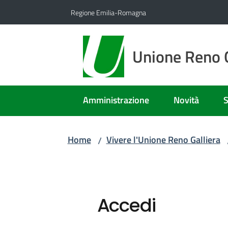
Vai al contenuto
Vai alla navigazione
Vai al footer
Regione Emilia-Romagna
Unione Reno G
Amministrazione
Novità
S
Home
Vivere l'Unione Reno Galliera
/
Accedi