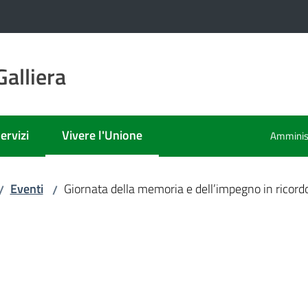
alliera
ervizi
Vivere l'Unione
Amminist
Menu selezionato
Eventi
Giornata della memoria e dell’impegno in ricordo
/
/