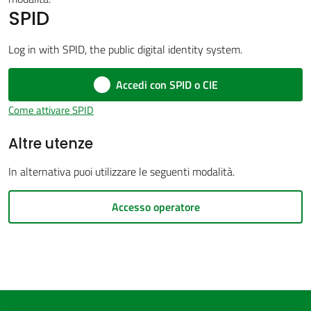
SPID
Log in with SPID, the public digital identity system.
Amministrazione
Accedi con SPID o CIE
trasparente
Come attivare SPID
Tutti
Altre utenze
gli
argomenti...
In alternativa puoi utilizzare le seguenti modalità.
Accesso operatore
Seguici
su