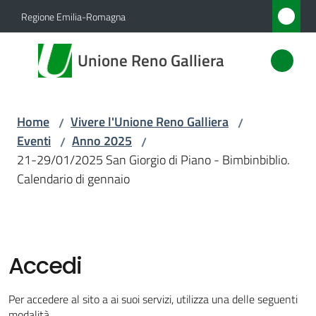
Vai al contenuto
Vai alla navigazione
Vai al footer
Regione Emilia-Romagna
Unione
Unione Reno Galliera
Reno
Galliera
Home
Vivere l'Unione Reno Galliera
/
/
Eventi
Anno 2025
/
/
Amministrazione
21-29/01/2025 San Giorgio di Piano - Bimbinbiblio.
Calendario di gennaio
Novità
Servizi
Accedi
Vivere
l'Unione
Per accedere al sito a ai suoi servizi, utilizza una delle seguenti
Menu selezionato
modalità.