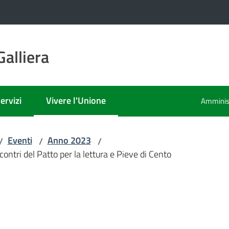
alliera
ervizi
Vivere l'Unione
Amminist
Menu selezionato
Eventi
Anno 2023
/
/
/
ntri del Patto per la lettura e Pieve di Cento