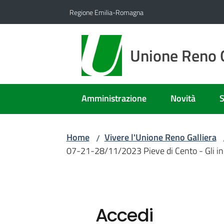
Vai al contenuto
Vai alla navigazione
Vai al footer
Regione Emilia-Romagna
Unione Reno G
Amministrazione
Novità
S
Home
Vivere l'Unione Reno Galliera
/
07-21-28/11/2023 Pieve di Cento - Gli inco
Accedi