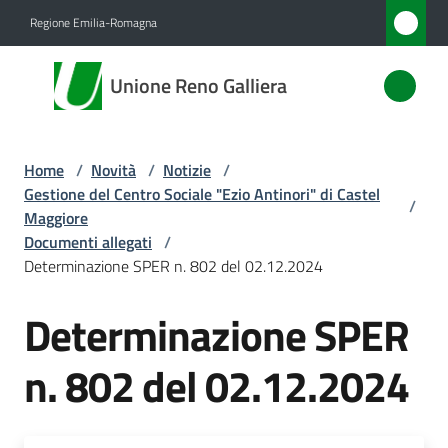
Vai al contenuto
Vai alla navigazione
Vai al footer
Regione Emilia-Romagna
Unione
Unione Reno Galliera
Reno
Galliera
Home
/
Novità
/
Notizie
/
Gestione del Centro Sociale "Ezio Antinori" di Castel
/
Amministrazione
Maggiore
Documenti allegati
/
Determinazione SPER n. 802 del 02.12.2024
Novità
Menu selezionato
Determinazione SPER
Servizi
n. 802 del 02.12.2024
Vivere
l'Unione