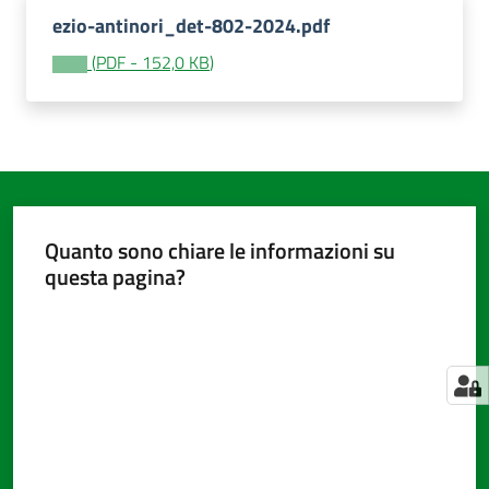
ezio-antinori_det-802-2024.pdf
(
PDF
-
152,0 KB
)
Amministrazione
trasparente
Tutti
gli
argomenti...
Quanto sono chiare le informazioni su
questa pagina?
Valuta da 1 a 5 stelle
Seguici
su