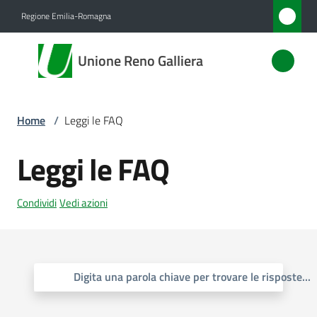
Vai al contenuto
Vai alla navigazione
Vai al footer
Regione Emilia-Romagna
Unione
Unione Reno Galliera
Reno
Galliera
Home
/
Leggi le FAQ
Amministrazione
Leggi le FAQ
Novità
Condividi
Vedi azioni
Servizi
Vivere
Digita una parola chiave per trovare le risposte
...
l'Unione