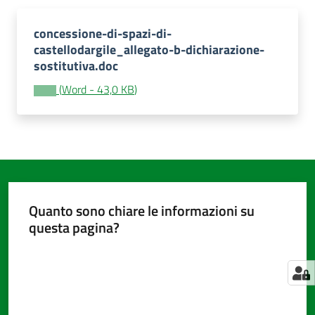
concessione-di-spazi-di-
castellodargile_allegato-b-dichiarazione-
Amministrazione
sostitutiva.doc
trasparente
(
Word
-
43,0 KB
)
Tutti
gli
argomenti...
Seguici
Quanto sono chiare le informazioni su
su
questa pagina?
Valuta da 1 a 5 stelle