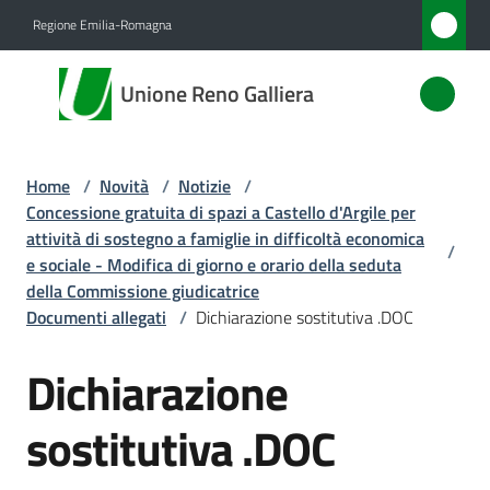
Vai al contenuto
Vai alla navigazione
Vai al footer
Regione Emilia-Romagna
Unione
Unione Reno Galliera
Reno
Galliera
Home
/
Novità
/
Notizie
/
Concessione gratuita di spazi a Castello d'Argile per
Amministrazione
attività di sostegno a famiglie in difficoltà economica
/
e sociale - Modifica di giorno e orario della seduta
della Commissione giudicatrice
Novità
Documenti allegati
/
Dichiarazione sostitutiva .DOC
Menu selezionato
Servizi
Dichiarazione
Vivere
sostitutiva .DOC
l'Unione