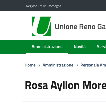
Vai al contenuto
Vai alla navigazione
Vai al footer
Regione Emilia-Romagna
Unione Reno Gal
Amministrazione
Novità
Servi
Menu selezionato
Home
Amministrazione
Personale Am
/
/
Salta al contenuto
Rosa Ayllon Mor