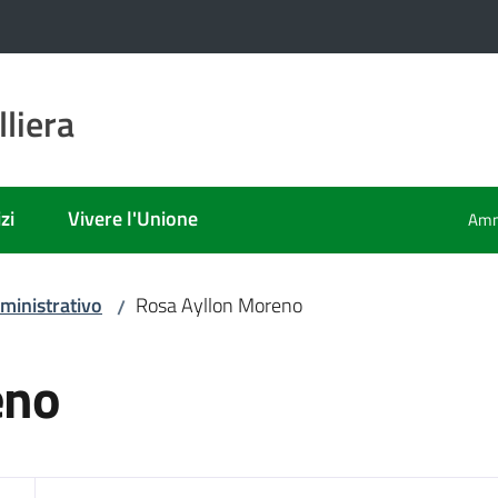
liera
zi
Vivere l'Unione
Amm
ministrativo
Rosa Ayllon Moreno
/
eno