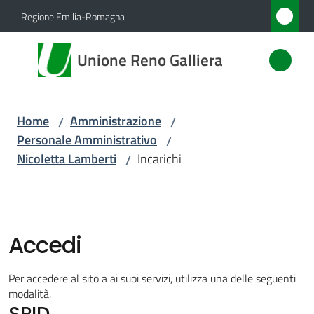
Vai al contenuto
Vai alla navigazione
Vai al footer
Regione Emilia-Romagna
Unione
Unione Reno Galliera
Reno
Galliera
Home
Amministrazione
/
/
Personale Amministrativo
/
Amministrazione
Nicoletta Lamberti
Incarichi
/
Menu selezionato
Novità
Servizi
Accedi
Vivere
Per accedere al sito a ai suoi servizi, utilizza una delle seguenti
l'Unione
modalità.
SPID