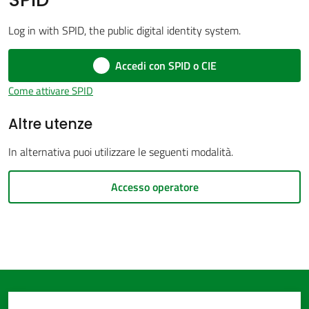
Log in with SPID, the public digital identity system.
Accedi con SPID o CIE
Amministrazione
trasparente
Come attivare SPID
Altre utenze
Tutti
gli
In alternativa puoi utilizzare le seguenti modalità.
argomenti...
Accesso operatore
Seguici
su