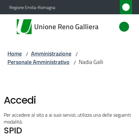
Vai al contenuto
Vai alla navigazione
Vai al footer
Regione Emilia-Romagna
Unione
Unione Reno Galliera
Reno
Galliera
Home
Amministrazione
/
/
Personale Amministrativo
Nadia Galli
/
Amministrazione
Menu selezionato
Novità
Accedi
Servizi
Per accedere al sito a ai suoi servizi, utilizza una delle seguenti
Vivere
modalità.
SPID
l'Unione