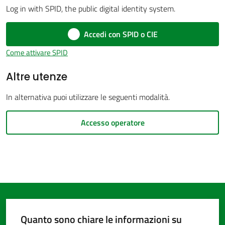
Log in with SPID, the public digital identity system.
Accedi con SPID o CIE
Amministrazione
Come attivare SPID
trasparente
Altre utenze
Tutti
In alternativa puoi utilizzare le seguenti modalità.
gli
argomenti...
Accesso operatore
Seguici
su
Quanto sono chiare le informazioni su