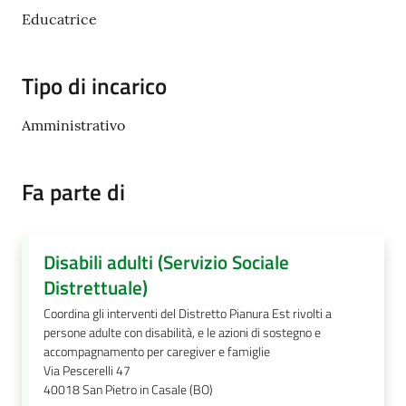
Educatrice
Amministrazione
Tipo di incarico
trasparente
Amministrativo
Tutti
gli
Fa parte di
argomenti...
Disabili adulti (Servizio Sociale
Seguici
Distrettuale)
su
Coordina gli interventi del Distretto Pianura Est rivolti a
persone adulte con disabilità, e le azioni di sostegno e
accompagnamento per caregiver e famiglie
Via Pescerelli 47
40018
San Pietro in Casale (BO)