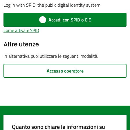
Log in with SPID, the public digital identity system.
Accedi con SPID o CIE
Amministrazione
Come attivare SPID
trasparente
Altre utenze
Tutti
In alternativa puoi utilizzare le seguenti modalità.
gli
argomenti...
Accesso operatore
Seguici
su
Quanto sono chiare le informazioni su