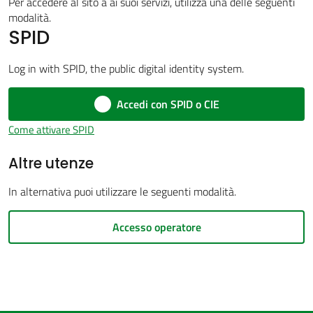
Per accedere al sito a ai suoi servizi, utilizza una delle seguenti
modalità.
SPID
Amministrazione
Log in with SPID, the public digital identity system.
trasparente
Accedi con SPID o CIE
Tutti
Come attivare SPID
gli
Altre utenze
argomenti...
In alternativa puoi utilizzare le seguenti modalità.
Seguici
Accesso operatore
su