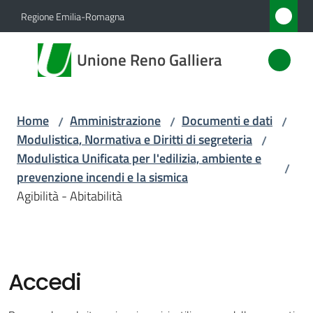
Vai al contenuto
Vai alla navigazione
Vai al footer
Regione Emilia-Romagna
Unione
Unione Reno Galliera
Reno
Galliera
Home
Amministrazione
Documenti e dati
/
/
/
Modulistica, Normativa e Diritti di segreteria
/
Amministrazione
Modulistica Unificata per l'edilizia, ambiente e
/
Menu selezionato
prevenzione incendi e la sismica
Novità
Agibilità - Abitabilità
Servizi
Vivere
Accedi
l'Unione