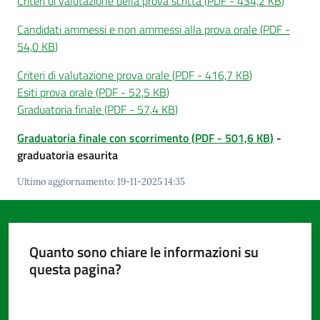
Criteri di valutazione della prova scritta
(
PDF
-
434,2 KB
)
Candidati ammessi e non ammessi alla prova orale
(
PDF
-
54,0 KB
)
Criteri di valutazione prova orale
(
PDF
-
416,7 KB
)
Esiti prova orale
(
PDF
-
52,5 KB
)
Graduatoria finale
(
PDF
-
57,4 KB
)
Graduatoria finale con scorrimento
(
PDF
-
501,6 KB
)
-
graduatoria esaurita
Ultimo aggiornamento
:
19-11-2025 14:35
Quanto sono chiare le informazioni su
questa pagina?
Valuta da 1 a 5 stelle