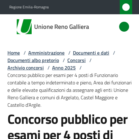
Vai al contenuto
Vai alla navigazione
Vai al footer
Regione Emilia-Romagna
Unione
Unione Reno Galliera
Reno
Galliera
Home
/
Amministrazione
/
Documenti e dati
/
Documenti albo pretorio
/
Concorsi
/
Amministrazione
Archivio concorsi
/
Anno 2025
/
Menu selezionato
Concorso pubblico per esami per 4 posti di Funzionario
contabile a tempo indeterminato e pieno, Area dei funzionari
Novità
e delle elevate qualificazioni da assegnare agli enti: Unione
Reno Galliera e comuni di Argelato, Castel Maggiore e
Servizi
Castello d’Argile.
Concorso pubblico per
Vivere
l'Unione
esami per 4 posti di