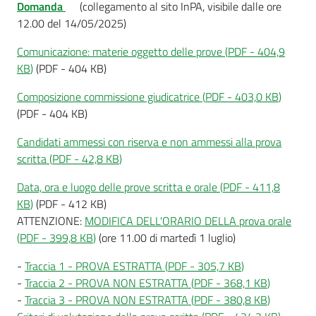
Domanda
(collegamento al sito InPA, visibile dalle ore
12.00 del 14/05/2025)
Comunicazione: materie oggetto delle prove
(
PDF
-
404,9
KB
)
(PDF - 404 KB)
Composizione commissione giudicatrice
(
PDF
-
403,0 KB
)
(PDF - 404 KB)
Candidati ammessi con riserva e non ammessi alla prova
scritta
(
PDF
-
42,8 KB
)
Data, ora e luogo delle prove scritta e orale
(
PDF
-
411,8
KB
)
(PDF - 412 KB)
ATTENZIONE:
MODIFICA DELL'ORARIO DELLA prova orale
(
PDF
-
399,8 KB
)
(ore 11.00 di martedì 1 luglio)
-
Traccia 1 - PROVA ESTRATTA
(
PDF
-
305,7 KB
)
-
Traccia 2 - PROVA NON ESTRATTA
(
PDF
-
368,1 KB
)
-
Traccia 3 - PROVA NON ESTRATTA
(
PDF
-
380,8 KB
)