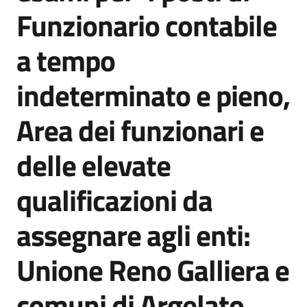
Funzionario contabile
a tempo
Amministrazione
trasparente
indeterminato e pieno,
Tutti
Area dei funzionari e
gli
argomenti...
delle elevate
qualificazioni da
Seguici
su
assegnare agli enti:
Unione Reno Galliera e
comuni di Argelato,