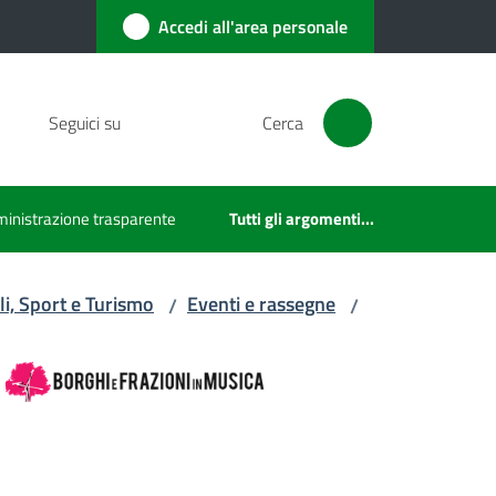
Accedi all'area personale
Seguici su
Cerca
inistrazione trasparente
Tutti gli argomenti...
li, Sport e Turismo
Eventi e rassegne
/
/