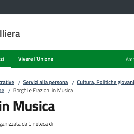
liera
zi
Vivere l'Unione
Amm
 selezionato
rative
Servizi alla persona
Cultura, Politiche giovani
/
/
he
Borghi e Frazioni in Musica
/
 in Musica
ganizzata da Cineteca di