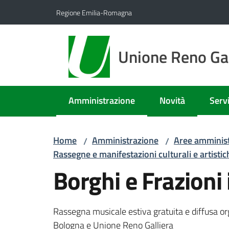
Vai al contenuto
Vai alla navigazione
Vai al footer
Regione Emilia-Romagna
Unione Reno Gal
Amministrazione
Novità
Servi
Menu selezionato
Menu
Home
Amministrazione
Aree amminist
/
/
Rassegne e manifestazioni culturali e artistic
Borghi e Frazioni
Rassegna musicale estiva gratuita e diffusa or
Bologna e Unione Reno Galliera