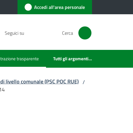
Accedi all'area personale
Seguici su
Cerca
razione trasparente
Tutti gli argomenti...
ezionato
 di livello comunale (PSC POC RUE)
/
14