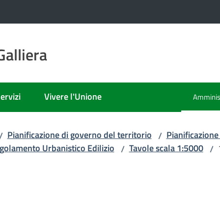
alliera
ervizi
Vivere l'Unione
Amminist
Menu sel
Pianificazione di governo del territorio
Pianificazione
/
/
golamento Urbanistico Edilizio
Tavole scala 1:5000
/
/