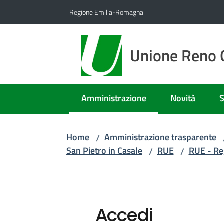
Vai al contenuto
Vai alla navigazione
Vai al footer
Regione Emilia-Romagna
Unione Reno G
Amministrazione
Novità
S
Menu selezionato
Home
Amministrazione trasparente
/
San Pietro in Casale
RUE
RUE - Re
/
/
Accedi