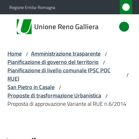
Vai al contenuto
Vai alla navigazione
Vai al footer
Regione Emilia-Romagna
Unione
Unione Reno Galliera
Reno
Galliera
Home
Amministrazione trasparente
/
/
Pianificazione di governo del territorio
/
Amministrazione
Pianificazione di livello comunale (PSC POC
/
Menu selezionato
RUE)
Novità
San Pietro in Casale
/
Proposte di trasformazione Urbanistica
/
Servizi
Proposta di approvazione Variante al RUE n.6/2014
Vivere
l'Unione