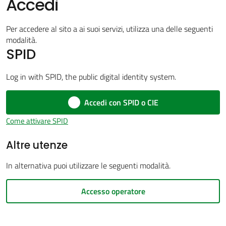
Accedi
Per accedere al sito a ai suoi servizi, utilizza una delle seguenti
modalità.
Amministrazione
SPID
trasparente
Menu selezionato
Log in with SPID, the public digital identity system.
Tutti
Accedi con SPID o CIE
gli
argomenti...
Come attivare SPID
Altre utenze
Seguici
In alternativa puoi utilizzare le seguenti modalità.
su
Accesso operatore