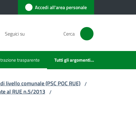
Accedi all'area personale
Seguici su
Cerca
razione trasparente
Tutti gli argomenti...
ezionato
 di livello comunale (PSC POC RUE)
/
nte al RUE n.5/2013
/