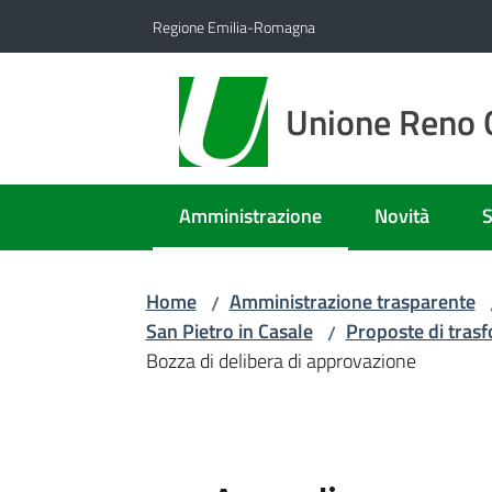
Vai al contenuto
Vai alla navigazione
Vai al footer
Regione Emilia-Romagna
Unione Reno G
Amministrazione
Novità
S
Menu selezionato
Home
Amministrazione trasparente
/
San Pietro in Casale
Proposte di tras
/
Bozza di delibera di approvazione