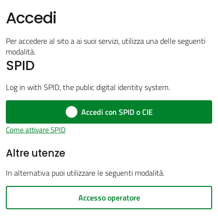
Accedi
Per accedere al sito a ai suoi servizi, utilizza una delle seguenti
Amministrazione
modalità.
trasparente
SPID
Menu selezionato
Log in with SPID, the public digital identity system.
Tutti
gli
Accedi con SPID o CIE
argomenti...
Come attivare SPID
Altre utenze
Seguici
su
In alternativa puoi utilizzare le seguenti modalità.
Accesso operatore