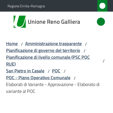
Vai al contenuto
Vai alla navigazione
Vai al footer
Regione Emilia-Romagna
Unione
Unione Reno Galliera
Reno
Galliera
Home
Amministrazione trasparente
/
/
Pianificazione di governo del territorio
/
Amministrazione
Pianificazione di livello comunale (PSC POC
/
Menu selezionato
RUE)
Novità
San Pietro in Casale
POC
/
/
POC - Piano Operativo Comunale
/
Servizi
Elaborati di Variante - Approvazione - Elaborato di
variante al POC
Vivere
l'Unione