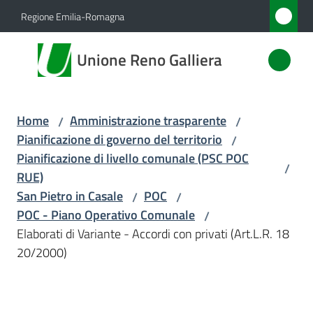
Vai al contenuto
Vai alla navigazione
Vai al footer
Regione Emilia-Romagna
Unione
Unione Reno Galliera
Reno
Galliera
Home
Amministrazione trasparente
/
/
Pianificazione di governo del territorio
/
Amministrazione
Pianificazione di livello comunale (PSC POC
/
Menu selezionato
RUE)
Novità
San Pietro in Casale
POC
/
/
POC - Piano Operativo Comunale
/
Servizi
Elaborati di Variante - Accordi con privati (Art.L.R. 18
20/2000)
Vivere
l'Unione