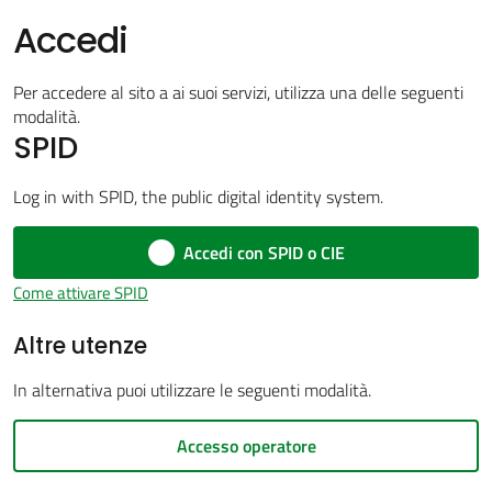
Accedi
Per accedere al sito a ai suoi servizi, utilizza una delle seguenti
Amministrazione
modalità.
trasparente
SPID
Menu selezionato
Log in with SPID, the public digital identity system.
Tutti
gli
Accedi con SPID o CIE
argomenti...
Come attivare SPID
Altre utenze
Seguici
su
In alternativa puoi utilizzare le seguenti modalità.
Accesso operatore