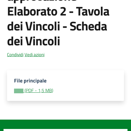
Elaborato 2 - Tavola
dei Vincoli - Scheda
Amministrazione
trasparente
dei Vincoli
Menu selezionato
Tutti
gli
Condividi
Vedi azioni
argomenti...
File principale
Seguici
(
PDF
-
1,5 MB
)
su