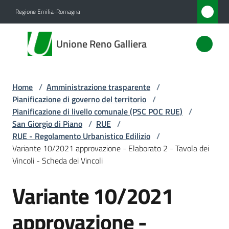
Vai al contenuto
Vai alla navigazione
Vai al footer
Regione Emilia-Romagna
Unione
Unione Reno Galliera
Reno
Galliera
Home
/
Amministrazione trasparente
/
Pianificazione di governo del territorio
/
Amministrazione
Pianificazione di livello comunale (PSC POC RUE)
/
Menu selezionato
San Giorgio di Piano
/
RUE
/
RUE - Regolamento Urbanistico Edilizio
/
Novità
Variante 10/2021 approvazione - Elaborato 2 - Tavola dei
Vincoli - Scheda dei Vincoli
Servizi
Variante 10/2021
Vivere
l'Unione
approvazione -