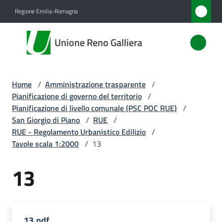
Vai al contenuto
Vai alla navigazione
Vai al footer
Regione Emilia-Romagna
Unione
Unione Reno Galliera
Reno
Galliera
Home
/
Amministrazione trasparente
/
Pianificazione di governo del territorio
/
Amministrazione
Pianificazione di livello comunale (PSC POC RUE)
/
Menu selezionato
San Giorgio di Piano
/
RUE
/
RUE - Regolamento Urbanistico Edilizio
/
Novità
Tavole scala 1:2000
/
13
Servizi
13
Vivere
l'Unione
13.pdf