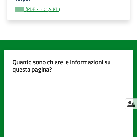
(
PDF
-
304,9 KB
)
Amministrazione
trasparente
Menu selezionato
Tutti
gli
Quanto sono chiare le informazioni su
argomenti...
questa pagina?
Valuta da 1 a 5 stelle
Seguici
su