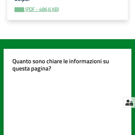
(
PDF
-
486,6 KB
)
Amministrazione
trasparente
Menu selezionato
Tutti
gli
Quanto sono chiare le informazioni su
argomenti...
questa pagina?
Valuta da 1 a 5 stelle
Seguici
su