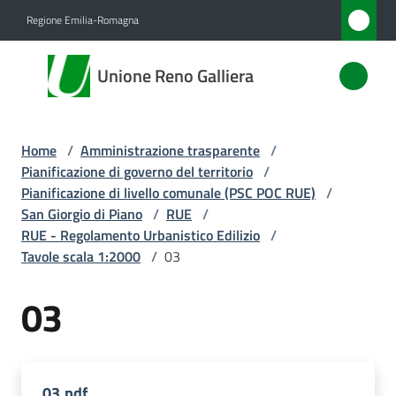
Vai al contenuto
Vai alla navigazione
Vai al footer
Regione Emilia-Romagna
Unione
Unione Reno Galliera
Reno
Galliera
Home
/
Amministrazione trasparente
/
Pianificazione di governo del territorio
/
Amministrazione
Pianificazione di livello comunale (PSC POC RUE)
/
Menu selezionato
San Giorgio di Piano
/
RUE
/
RUE - Regolamento Urbanistico Edilizio
/
Novità
Tavole scala 1:2000
/
03
Servizi
03
Vivere
l'Unione
03.pdf