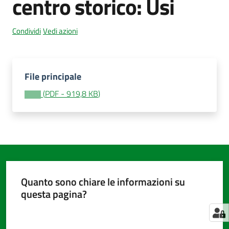
centro storico: Usi
Condividi
Vedi azioni
Amministrazione
trasparente
Menu selezionato
File principale
Tutti
gli
(
PDF
-
919,8 KB
)
argomenti...
Seguici
su
Quanto sono chiare le informazioni su
questa pagina?
Valuta da 1 a 5 stelle