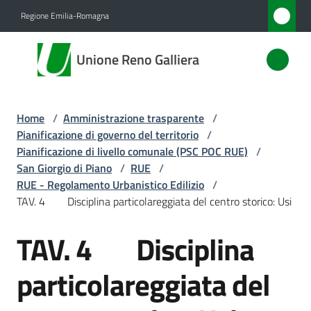
Vai al contenuto
Vai alla navigazione
Vai al footer
Regione Emilia-Romagna
Unione
Unione Reno Galliera
Reno
Galliera
Home
/
Amministrazione trasparente
/
Pianificazione di governo del territorio
/
Amministrazione
Pianificazione di livello comunale (PSC POC RUE)
/
Menu selezionato
San Giorgio di Piano
/
RUE
/
RUE - Regolamento Urbanistico Edilizio
/
Novità
TAV. 4 Disciplina particolareggiata del centro storico: Usi
Servizi
TAV. 4 Disciplina
Vivere
particolareggiata del
l'Unione