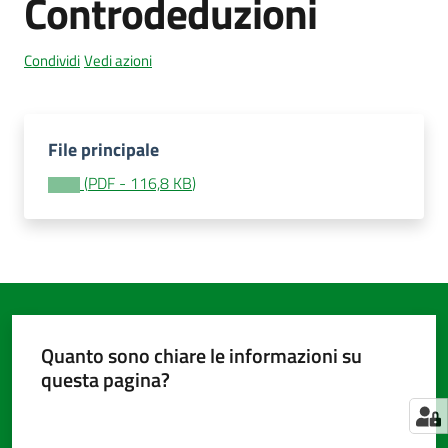
Controdeduzioni
Condividi
Vedi azioni
Amministrazione
trasparente
Menu selezionato
File principale
Tutti
gli
(
PDF
-
116,8 KB
)
argomenti...
Seguici
su
Quanto sono chiare le informazioni su
questa pagina?
Valuta da 1 a 5 stelle