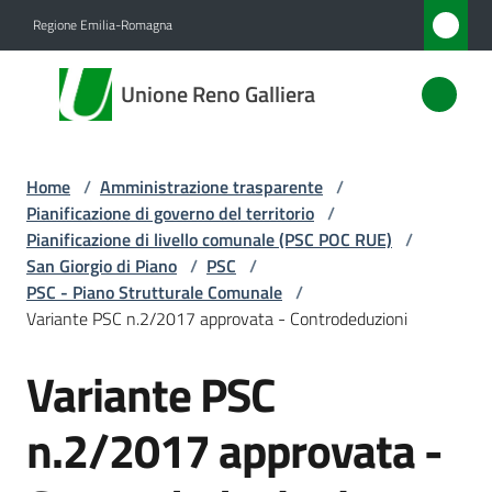
Vai al contenuto
Vai alla navigazione
Vai al footer
Regione Emilia-Romagna
Unione
Unione Reno Galliera
Reno
Galliera
Home
/
Amministrazione trasparente
/
Pianificazione di governo del territorio
/
Amministrazione
Pianificazione di livello comunale (PSC POC RUE)
/
Menu selezionato
San Giorgio di Piano
/
PSC
/
PSC - Piano Strutturale Comunale
/
Novità
Variante PSC n.2/2017 approvata - Controdeduzioni
Servizi
Variante PSC
Vivere
n.2/2017 approvata -
l'Unione