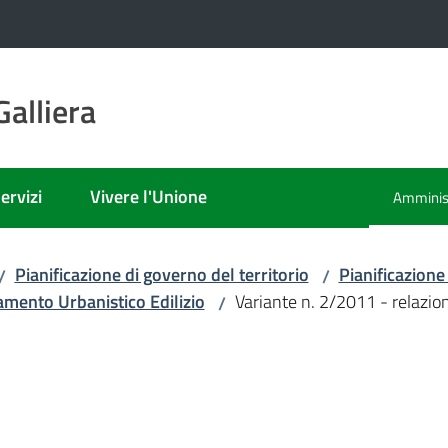
alliera
ervizi
Vivere l'Unione
Amminist
Menu sel
Pianificazione di governo del territorio
Pianificazione
/
/
mento Urbanistico Edilizio
Variante n. 2/2011 - relazion
/