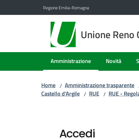
Vai al contenuto
Vai alla navigazione
Vai al footer
Regione Emilia-Romagna
Unione Reno G
Amministrazione
Novità
S
Menu selezionato
Home
Amministrazione trasparente
/
Castello d'Argile
RUE
RUE - Regola
/
/
Accedi