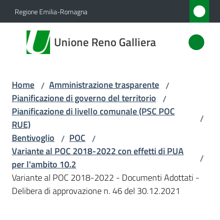
Vai al contenuto
Vai alla navigazione
Vai al footer
Regione Emilia-Romagna
Unione
Unione Reno Galliera
Reno
Galliera
Home
Amministrazione trasparente
/
/
Pianificazione di governo del territorio
/
Amministrazione
Pianificazione di livello comunale (PSC POC
/
Menu selezionato
RUE)
Novità
Bentivoglio
POC
/
/
Variante al POC 2018-2022 con effetti di PUA
/
Servizi
per l'ambito 10.2
Variante al POC 2018-2022 - Documenti Adottati -
Vivere
Delibera di approvazione n. 46 del 30.12.2021
l'Unione