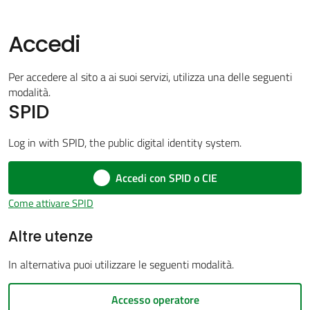
Accedi
Amministrazione
Per accedere al sito a ai suoi servizi, utilizza una delle seguenti
trasparente
modalità.
Menu selezionato
SPID
Tutti
Log in with SPID, the public digital identity system.
gli
argomenti...
Accedi con SPID o CIE
Come attivare SPID
Seguici
Altre utenze
su
In alternativa puoi utilizzare le seguenti modalità.
Accesso operatore