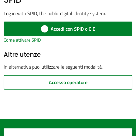
Log in with SPID, the public digital identity system.
Accedi con SPID o CIE
Amministrazione
trasparente
Come attivare SPID
Menu selezionato
Altre utenze
Tutti
gli
In alternativa puoi utilizzare le seguenti modalità.
argomenti...
Accesso operatore
Seguici
su