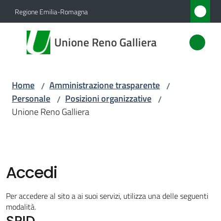
Vai al contenuto
Vai alla navigazione
Vai al footer
Regione Emilia-Romagna
Unione
Unione Reno Galliera
Reno
Galliera
Home
Amministrazione trasparente
/
/
Personale
Posizioni organizzative
/
/
Amministrazione
Unione Reno Galliera
Menu selezionato
Novità
Servizi
Accedi
Vivere
Per accedere al sito a ai suoi servizi, utilizza una delle seguenti
l'Unione
modalità.
SPID