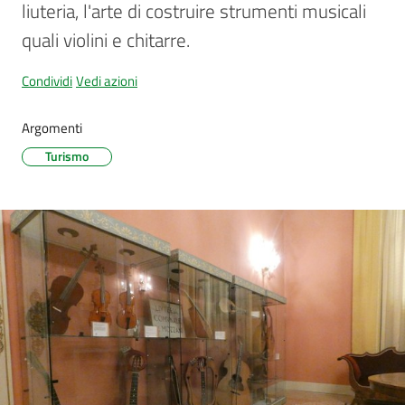
liuteria, l'arte di costruire strumenti musicali 
quali violini e chitarre.
Amministrazione
Condividi
Vedi azioni
trasparente
Argomenti
Tutti
Turismo
gli
argomenti...
Seguici
su