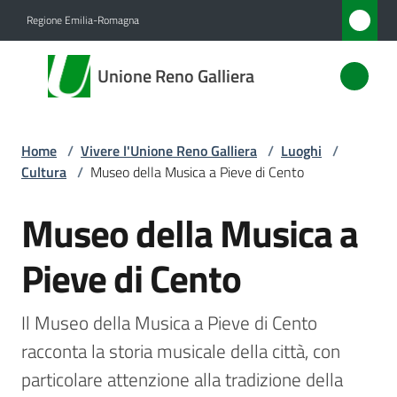
Vai al contenuto
Vai alla navigazione
Vai al footer
Regione Emilia-Romagna
Unione
Unione Reno Galliera
Reno
Galliera
Home
/
Vivere l'Unione Reno Galliera
/
Luoghi
/
Cultura
/
Museo della Musica a Pieve di Cento
Amministrazione
Museo della Musica a
Salta al contenuto
Novità
Pieve di Cento
Servizi
Il Museo della Musica a Pieve di Cento 
Vivere
racconta la storia musicale della città, con 
l'Unione
particolare attenzione alla tradizione della 
Menu selezionato