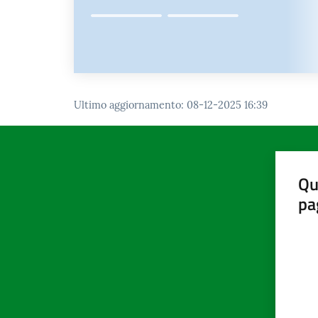
Ultimo aggiornamento
:
08-12-2025 16:39
Qu
pa
Valut