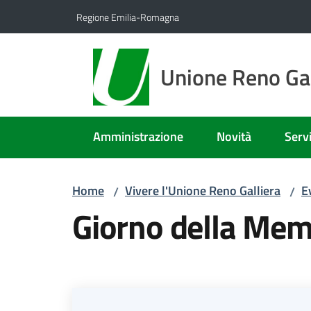
Vai al contenuto
Vai alla navigazione
Vai al footer
Regione Emilia-Romagna
Unione Reno Gal
Amministrazione
Novità
Servi
Home
Vivere l'Unione Reno Galliera
E
/
/
Giorno della Mem