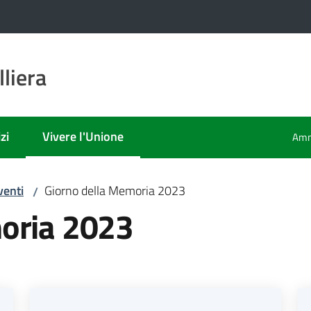
liera
zi
Vivere l'Unione
Amm
Menu selezionato
venti
Giorno della Memoria 2023
/
oria 2023