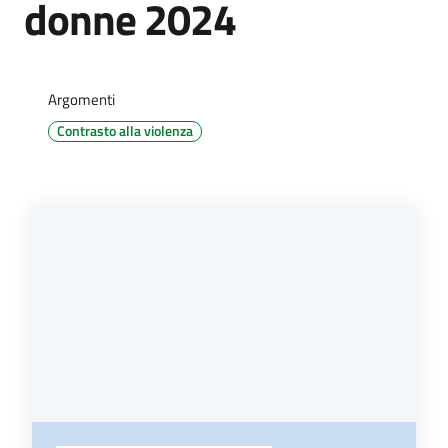
donne 2024
Amministrazione
Argomenti
trasparente
Contrasto alla violenza
Tutti
gli
argomenti...
Seguici
su