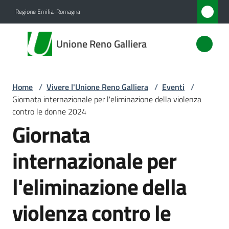
Vai al contenuto
Vai alla navigazione
Vai al footer
Regione Emilia-Romagna
Unione
Unione Reno Galliera
Reno
Galliera
Home
/
Vivere l'Unione Reno Galliera
/
Eventi
/
Giornata internazionale per l'eliminazione della violenza
Amministrazione
contro le donne 2024
Giornata
Novità
internazionale per
Servizi
l'eliminazione della
Vivere
violenza contro le
l'Unione
Menu selezionato