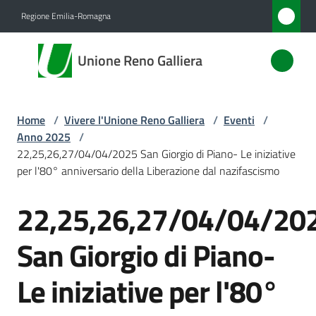
Vai al contenuto
Vai alla navigazione
Vai al footer
Regione Emilia-Romagna
Unione
Unione Reno Galliera
Reno
Galliera
Home
/
Vivere l'Unione Reno Galliera
/
Eventi
/
Anno 2025
/
Amministrazione
22,25,26,27/04/04/2025 San Giorgio di Piano- Le iniziative
per l'80° anniversario della Liberazione dal nazifascismo
Novità
22,25,26,27/04/04/20
Salta al contenuto
Servizi
San Giorgio di Piano-
Vivere
Le iniziative per l'80°
l'Unione
Menu selezionato