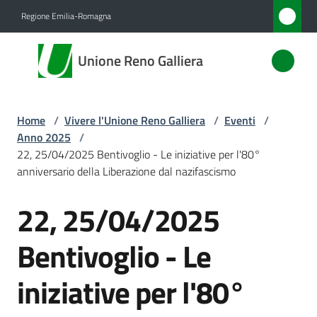
Vai al contenuto
Vai alla navigazione
Vai al footer
Regione Emilia-Romagna
Unione
Unione Reno Galliera
Reno
Galliera
Home
/
Vivere l'Unione Reno Galliera
/
Eventi
/
Anno 2025
/
Amministrazione
22, 25/04/2025 Bentivoglio - Le iniziative per l'80°
anniversario della Liberazione dal nazifascismo
Novità
22, 25/04/2025
Salta al contenuto
Servizi
Bentivoglio - Le
Vivere
iniziative per l'80°
l'Unione
Menu selezionato