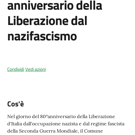
anniversario della
Liberazione dal
Amministrazione
nazifascismo
trasparente
Tutti
gli
argomenti...
Condividi
Vedi azioni
Seguici
su
Cos'è
Nel giorno del 80°anniversario della Liberazione
d'Italia dall'occupazione nazista e dal regime fascista
della Seconda Guerra Mondiale, il Comune