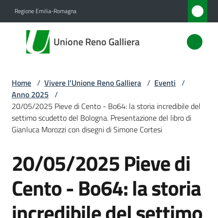
Vai al contenuto
Vai alla navigazione
Vai al footer
Regione Emilia-Romagna
Unione
Unione Reno Galliera
Reno
Galliera
Home
/
Vivere l'Unione Reno Galliera
/
Eventi
/
Anno 2025
/
Amministrazione
20/05/2025 Pieve di Cento - Bo64: la storia incredibile del
settimo scudetto del Bologna. Presentazione del libro di
Gianluca Morozzi con disegni di Simone Cortesi
Novità
20/05/2025 Pieve di
Salta al contenuto
Servizi
Cento - Bo64: la storia
Vivere
l'Unione
incredibile del settimo
Menu selezionato