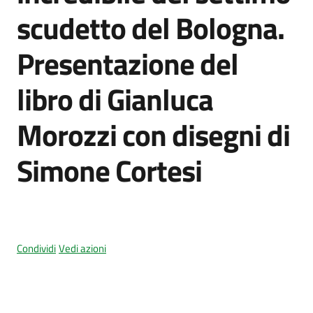
scudetto del Bologna.
Presentazione del
Amministrazione
trasparente
libro di Gianluca
Tutti
Morozzi con disegni di
gli
argomenti...
Simone Cortesi
Seguici
su
Condividi
Vedi azioni