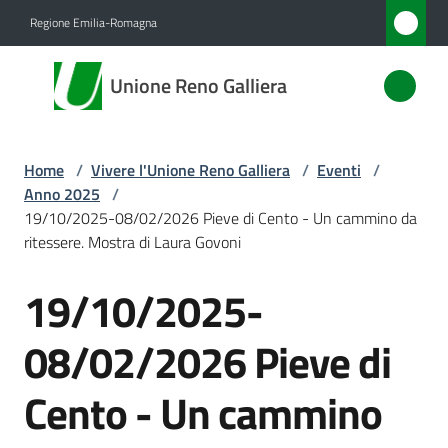
Vai al contenuto
Vai alla navigazione
Vai al footer
Regione Emilia-Romagna
Unione
Unione Reno Galliera
Reno
Galliera
Home
/
Vivere l'Unione Reno Galliera
/
Eventi
/
Anno 2025
/
Amministrazione
19/10/2025-08/02/2026 Pieve di Cento - Un cammino da
ritessere. Mostra di Laura Govoni
Novità
19/10/2025-
Salta al contenuto
Servizi
08/02/2026 Pieve di
Vivere
Cento - Un cammino
l'Unione
Menu selezionato