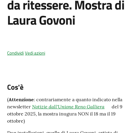
da ritessere. Mostra di
Laura Govoni
Amministrazione
trasparente
Tutti
Condividi
Vedi azioni
gli
argomenti...
Cos'è
Seguici
su
(
Attenzione
: contrariamente a quanto indicato nella
Notizie dall'Unione Reno Galliera
newsletter
del 9
ottobre 2025, la mostra inugura NON il 18 ma il 19
ottobre)
Due installazioni, quelle di Laura Govoni, artista di