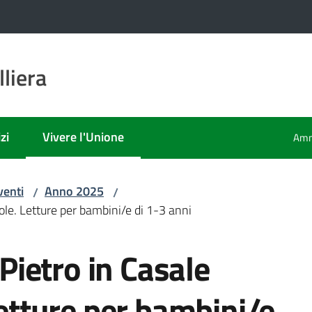
liera
zi
Vivere l'Unione
Amm
Menu selezionato
venti
Anno 2025
/
/
le. Letture per bambini/e di 1-3 anni
ietro in Casale
Letture per bambini/e