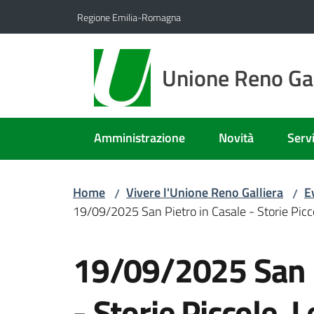
Vai al contenuto
Vai alla navigazione
Vai al footer
Regione Emilia-Romagna
Unione Reno Gal
Amministrazione
Novità
Servi
Home
Vivere l'Unione Reno Galliera
E
/
/
19/09/2025 San Pietro in Casale - Storie Picco
Salta al contenuto
19/09/2025 San P
- Storie Piccole. 