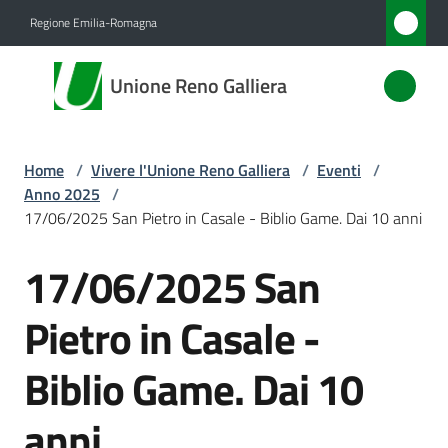
Vai al contenuto
Vai alla navigazione
Vai al footer
Regione Emilia-Romagna
Unione
Unione Reno Galliera
Reno
Galliera
Home
/
Vivere l'Unione Reno Galliera
/
Eventi
/
Anno 2025
/
Amministrazione
17/06/2025 San Pietro in Casale - Biblio Game. Dai 10 anni
17/06/2025 San
Novità
Salta al contenuto
Pietro in Casale -
Servizi
Biblio Game. Dai 10
Vivere
l'Unione
anni
Menu selezionato