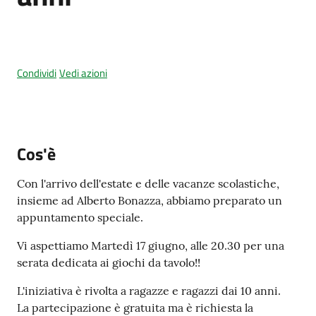
Amministrazione
Condividi
Vedi azioni
trasparente
Tutti
gli
argomenti...
Cos'è
Con l'arrivo dell'estate e delle vacanze scolastiche,
insieme ad Alberto Bonazza, abbiamo preparato un
Seguici
appuntamento speciale.
su
Vi aspettiamo Martedì 17 giugno, alle 20.30 per una
serata dedicata ai giochi da tavolo!!
L'iniziativa è rivolta a ragazze e ragazzi dai 10 anni.
La partecipazione è gratuita ma è richiesta la