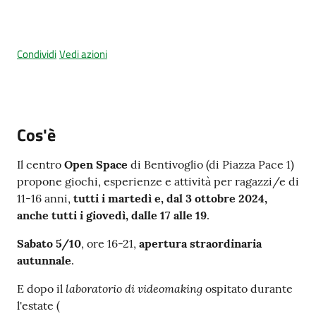
Condividi
Vedi azioni
Amministrazione
trasparente
Tutti
gli
Cos'è
argomenti...
Il centro
Open Space
di Bentivoglio (di Piazza Pace 1)
propone giochi, esperienze e attività per ragazzi/e di
11-16 anni,
tutti i martedì e, dal 3 ottobre 2024,
Seguici
anche tutti i giovedì, dalle 17 alle 19
.
su
Sabato 5/10
, ore 16-21,
apertura straordinaria
autunnale
.
laboratorio di videomaking
E dopo il
ospitato durante
l'estate (