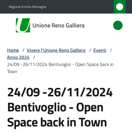
Vai al contenuto
Vai alla navigazione
Vai al footer
Regione Emilia-Romagna
Unione
Unione Reno Galliera
Reno
Galliera
Home
/
Vivere l'Unione Reno Galliera
/
Eventi
/
Anno 2024
/
Amministrazione
24/09 -26/11/2024 Bentivoglio - Open Space back in
Town
Novità
24/09 -26/11/2024
Salta al contenuto
Servizi
Bentivoglio - Open
Vivere
Space back in Town
l'Unione
Menu selezionato