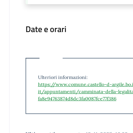
Date e orari
Ulteriori informazioni:
https://www.comune.castello-d-argile.bo.i
it/appuntamenti/camminata-della-legalit
fa8e94763874d8dc3fa0087fce77f386