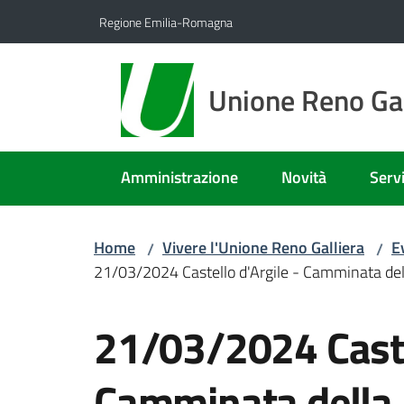
Vai al contenuto
Vai alla navigazione
Vai al footer
Regione Emilia-Romagna
Unione Reno Gal
Amministrazione
Novità
Servi
Home
Vivere l'Unione Reno Galliera
E
/
/
21/03/2024 Castello d'Argile - Camminata della
Salta al contenuto
21/03/2024 Castel
Camminata della l