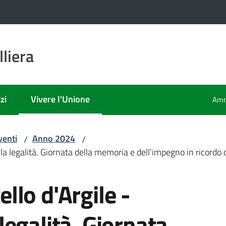
liera
zi
Vivere l'Unione
Amm
Menu selezionato
venti
Anno 2024
/
/
 legalità. Giornata della memoria e dell’impegno in ricordo d
lo d'Argile -
egalità. Giornata