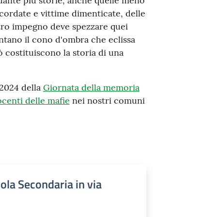
uante più storie, anche quelle meno
icordate e vittime dimenticate, delle
stro impegno deve spezzare quei
ntano il cono d'ombra che eclissa
 costituiscono la storia di una
e 2024 della
Giornata della memoria
ocenti delle mafie
nei nostri comuni
uola Secondaria in via