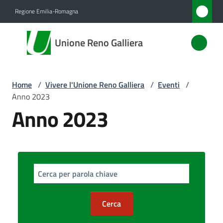
Vai al contenuto
Vai alla navigazione
Vai al footer
Regione Emilia-Romagna
Unione
Unione Reno Galliera
Reno
Galliera
Home
/
Vivere l'Unione Reno Galliera
/
Eventi
/
Anno 2023
Amministrazione
Anno 2023
Novità
Servizi
Cerca per parola chiave
Vivere
l'Unione
Cerca
Menu selezionato