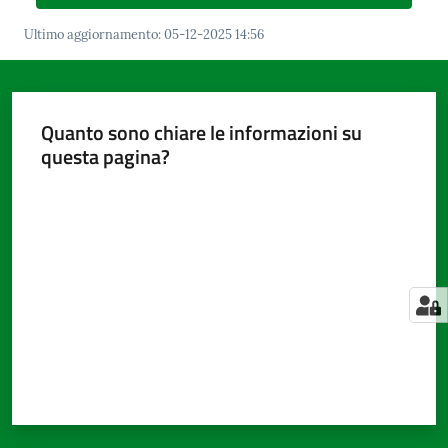
Ultimo aggiornamento
:
05-12-2025 14:56
Amministrazione
trasparente
Quanto sono chiare le informazioni su
questa pagina?
Tutti
gli
Valuta da 1 a 5 stelle
argomenti...
Seguici
su